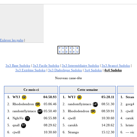
Enlever les pubs
|
Signaler cette publicité
3x3 Base Sudoku
|
3x3 Facile Sudoku
|
3x3 Intermédiaire Sudoku
|
3x3 Avancé Sudoku
|
3x3 Extrême Sudoku
|
3x3 Diabolique Sudoku
|
3x4 Sudoku
|
4x4 Sudoku
Nouveau casse-tête
Ce mois-ci
Cette semaine
A
1.
WYJ
04:58.93
1.
WYJ
05:28.11
1.
Strang
99
99
2.
Rhododendron
05:06.46
2.
randomflyintaco
08:51.30
2.
gorg46
171
147
3.
randomflyintaco
05:50.40
3.
Rhododendron
08:59.91
3.
cjwill
147
171
4.
NghiVo
06:55.88
4.
cjwill
10:30.60
4.
carukh
71
5.
qnall
08:29.62
5.
carukh
14:28.62
5.
hristo7
97
6.
cjwill
10:30.60
6.
Strango
15:12.30
6.
--- vide 