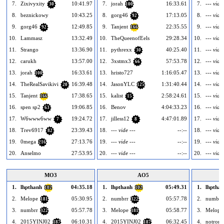
7.
Zixivyxity
10:41.97
7.
jorah
16:33.61
7.
--- vide 
30
100
8.
beznickowy
10:43.25
8.
gorg46
17:13.05
8.
--- vide 
92
9.
gorg46
12:49.85
9.
Tanjent
22:35.55
9.
--- vide 
92
166
10.
Lammasz
13:32.49
10.
TheQueenofEels
29:28.34
10.
--- vide 
11.
Strango
13:36.90
11.
pythrexx
40:25.40
11.
--- vide 
30
12.
carukh
13:57.00
12.
3xstmx3
57:53.78
12.
--- vide 
66
13.
jorah
16:33.61
13.
hristo727
1:16:05.47
13.
--- vide 
100
14.
TheRealSavikivi
16:39.48
14.
JasonYLC
1:31:40.44
14.
--- vide 
20
125
15.
Tanjent
17:38.65
15.
kalist
2:58:24.61
15.
--- vide 
166
15
16.
spen sp2
19:06.85
16.
Benov
4:04:33.23
16.
--- vide 
63
17.
W6www6ww
19:24.72
17.
jilless12
4:47:01.89
17.
--- vide 
7
8
18.
Trev6917
23:39.43
18.
--- vide ---
--:--
18.
--- vide 
82
19.
0mega
27:13.76
19.
--- vide ---
--:--
19.
--- vide 
216
20.
Anselmo
27:53.95
20.
--- vide ---
--:--
20.
--- vide 
MO3
AO5
1.
lhpthanh
04:35.18
1.
lhpthanh
05:49.31
1.
lhptha
102
102
2.
Melope
05:30.95
2.
numbrr
05:57.78
2.
numbrr
181
322
3.
numbrr
05:57.78
3.
Melope
05:58.77
3.
Melope
322
181
4.
2015YINJ02
06:10.31
4.
2015YINJ02
06:32.45
4.
notrom
187
187