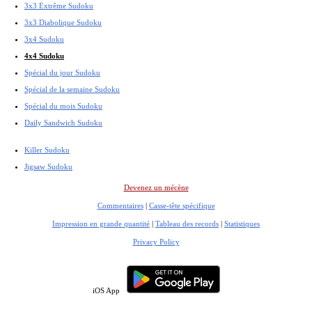
3x3 Extrême Sudoku
3x3 Diabolique Sudoku
3x4 Sudoku
4x4 Sudoku
Spécial du jour Sudoku
Spécial de la semaine Sudoku
Spécial du mois Sudoku
Daily Sandwich Sudoku
Killer Sudoku
Jigsaw Sudoku
Devenez un mécène
Commentaires
|
Casse-tête spécifique
Impression en grande quantité
|
Tableau des records
|
Statistiques
Privacy Policy
iOS App