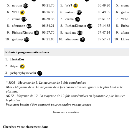
5.
notrom
06:21.76
5.
WYJ
06:49.20
5.
crema
139
99
6.
WYJ
06:26.33
6.
notrom
06:49.55
6.
garbage
99
139
7.
crema
06:30.36
7.
crema
06:51.52
7.
WYJ
274
274
9
8.
afternoon
06:34.21
8.
RichardXimota
07:14.85
8.
Richar
142
130
9.
RichardXimota
06:57.70
9.
garbage
07:47.14
9.
afterno
130
245
10.
garbage
07:21.88
10.
afternoon
07:57.71
10.
kioku
245
142
1
Robots / programmatic solvers
1.
HeskaBot
2.
tlstyer
151
3.
joshprzybyszewski
18
* MO3 - Moyenne de 3. La moyenne de 3 fois consécutives.
AO5 - Moyenne de 5. La moyenne de 5 fois consécutives en ignorant le plus haut et le
plus bas.
AO12 - Moyenne de 12. La moyenne de 12 fois consécutives en ignorant le plus haut et
le plus bas.
Vous avez besoin d'être connecté pour connaître vos moyennes
Nouveau casse-tête
Chercher votre classement dans