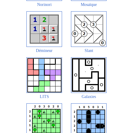
Norinori
Mosaïque
Démineur
Slant
LITS
Galaxies